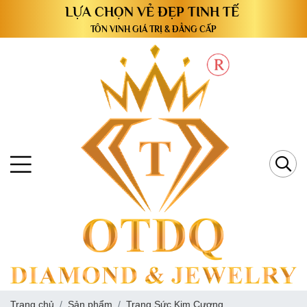
TÔN VINH GIÁ TRỊ & ĐẲNG CẤP
Trang chủ
Sản phẩm
Trang Sức Kim Cương