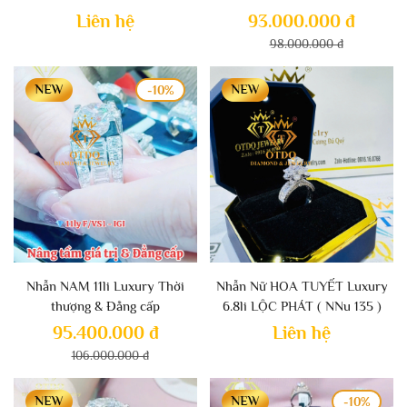
Liên hệ
93.000.000 đ
98.000.000 đ
-10%
Nhẫn NAM 11li Luxury Thời
Nhẫn Nữ HOA TUYẾT Luxury
thượng & Đẳng cấp
6.8li LỘC PHÁT ( NNu 135 )
95.400.000 đ
Liên hệ
106.000.000 đ
-10%