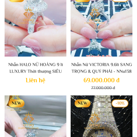
Nhẫn HALO NỮ HOÀNG 9 li
Nhẫn Nữ VICTORIA 9.6li SANG
LUXURY Thời thượng SIÊU
TRỌNG & QUÝ PHÁI - NNu138
HÓT
Liên hệ
69.000.000 đ
77.000.000 đ
-10%