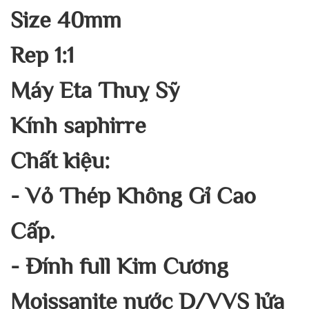
Size 40mm
Rep 1:1
Máy Eta Thuỵ Sỹ
Kính saphirre
Chất kiệu:
- Vỏ Thép Không Gỉ Cao
Cấp.
- Đính full Kim Cương
Moissanite nước D/VVS lửa