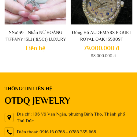
NNu139 - Nhẫn NỮ HOÀNG
Đồng Hồ AUDEMARS PIGUET
TIFFANY 13LI ( 8.5Ct) LUXURY
ROYAL OAK 15500ST
THỜI THƯỢNG
Liên hệ
79.000.000 đ
88.000.000 đ
THÔNG TIN LIÊN HỆ
OTDQ JEWELRY
Địa chỉ: 106 Võ Văn Ngân, phường Bình Thọ, Thành phố
Thủ Đức
Điện thoại: 0916 16 0768 - 0786 355 668