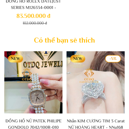
ĐỒNG HỒ ROLEX DATEJUST
SERIES M126334-0001 -
MOISSANITE USA
83.500.000 đ
102.000.000 đ
Có thể bạn sẽ thích
-5%
ĐỒNG HỒ NỮ PATEK PHILIPE
Nhẫn KIM CƯƠNG TIM 3 Carat
GONDOLO 7042/100R-010
NỮ HOÀNG HEART - NNu168