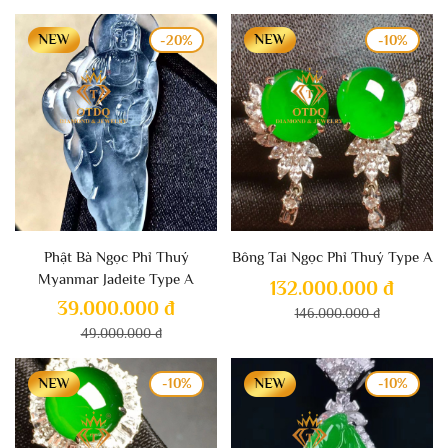
-20%
-10%
Phật Bà Ngọc Phỉ Thuý
Bông Tai Ngọc Phỉ Thuý Type A
Myanmar Jadeite Type A
132.000.000 đ
39.000.000 đ
146.000.000 đ
49.000.000 đ
-10%
-10%