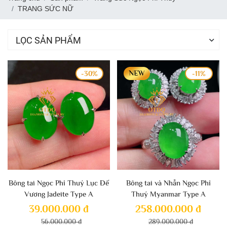
TRANG SỨC NỮ
LỌC SẢN PHẨM
-30%
-11%
Bông tai Ngọc Phỉ Thuý Lục Đế
Bông tai và Nhẫn Ngọc Phỉ
Vương Jadeite Type A
Thuý Myanmar Type A
39.000.000 đ
258.000.000 đ
56.000.000 đ
289.000.000 đ