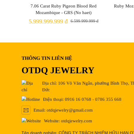
7.06 Carat Ruby Pigeon Blood Red
Ruby Moza
Mozambique - GRS (No haet)
5.999.999.999 đ
6.599.999.999 đ
THÔNG TIN LIÊN HỆ
OTDQ JEWELRY
Địa chỉ: 106 Võ Văn Ngân, phường Bình Thọ, 
Đức
Điện thoại: 0916 16 0768 - 0786 355 668
Email: otdqjewelry@gmail.com
Website: otdqjewelry.com
Tên doanh nghiệp: CÔNG TY TRÁCH NHIỆM HỮU HẠN 