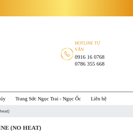
HOTLINE TƯ
VẤN
0916 16 0768
0786 355 668
húy
Trang Sức Ngọc Trai - Ngọc Ốc
Liên hệ
heat)
NE (NO HEAT)