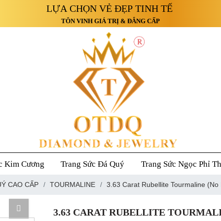
TÔN VINH GIÁ TRỊ & ĐẲNG CẤP
c Kim Cương
Trang Sức Đá Quý
Trang Sức Ngọc Phỉ T
UÝ CAO CẤP
TOURMALINE
3.63 Carat Rubellite Tourmaline (No 
3.63 CARAT RUBELLITE TOURMALI