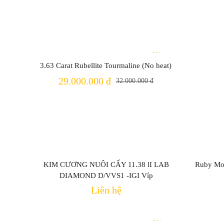
-9%
3.63 Carat Rubellite Tourmaline (No heat)
29.000.000 đ
32.000.000 đ
KIM CƯƠNG NUÔI CẤY 11.38 lI LAB
Ruby Mo
DIAMOND D/VVS1 -IGI Víp
Liên hệ
-9%