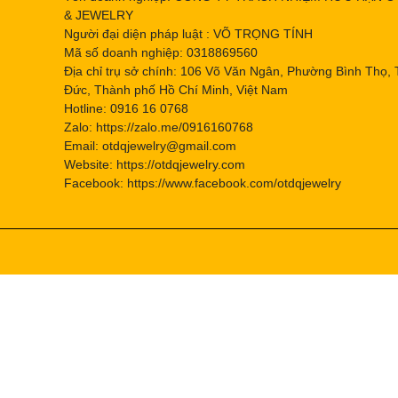
& JEWELRY
Người đại diện pháp luật : VÕ TRỌNG TÍNH
Mã số doanh nghiệp: 0318869560
Địa chỉ trụ sở chính: 106 Võ Văn Ngân, Phường Bình Thọ,
Đức, Thành phố Hồ Chí Minh, Việt Nam
Hotline: 0916 16 0768
Zalo: https://zalo.me/0916160768
Email: otdqjewelry@gmail.com
Website: https://otdqjewelry.com
Facebook: https://www.facebook.com/otdqjewelry