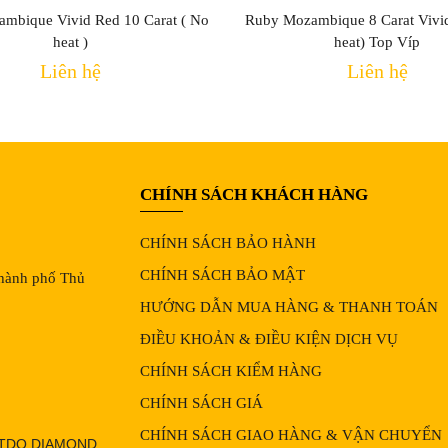
mbique Vivid Red 10 Carat ( No
Ruby Mozambique 8 Carat Vivi
heat )
heat) Top Víp
Liên hệ
Liên hệ
CHÍNH SÁCH KHÁCH HÀNG
CHÍNH SÁCH BẢO HÀNH
CHÍNH SÁCH BẢO MẬT
Thành phố Thủ
HƯỚNG DẪN MUA HÀNG & THANH TOÁN
ĐIỀU KHOẢN & ĐIỀU KIỆN DỊCH VỤ
CHÍNH SÁCH KIỂM HÀNG
CHÍNH SÁCH GIÁ
CHÍNH SÁCH GIAO HÀNG & VẬN CHUYỂN
OTDQ DIAMOND